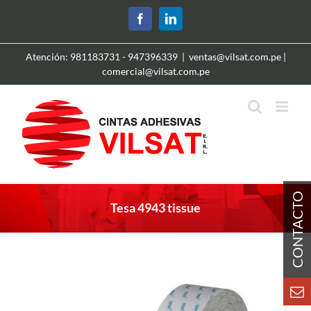
Skip
Facebook
LinkedIn
to
content
Atención: 981183731 - 947396339
|
ventas@vilsat.com.pe |
comercial@vilsat.com.pe
Tesa 4943 tissue